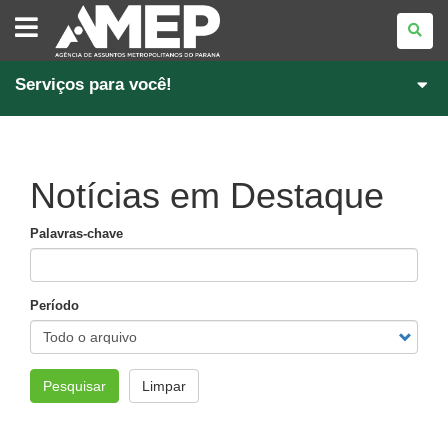
AGÊNCIA
DE
ASSUNTOS
METROPOLITANOS
DO
PARANÁ
Serviços para você!
Notícias em Destaque
Palavras-chave
Período
Pesquisar
Limpar