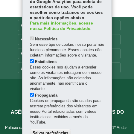
do Google Analytics para coleta de
estatísticas de uso. Você pode
escolher como tratamos os cookies
a partir das opções abaixo.
Para mais informações, acesse
DENUNCIE CORRUPÇÃO
nossa Política de Privacidade.
Necessários
OUVIDORIA
Sem esse tipo de cookie, nosso portal não
funciona plenamente. Esses cookies não
TRANSPARÊNCIA INSTITUCIONAL
coletam informações sobre o visitante.
Estatísticos
Esses cookies nos ajudam a entender
MAPA DO SITE
como os visitantes interagem com nosso
site. As informações são coletadas
anonimamente, não identificam o
Navegação
visitante.
Propaganda
principal
Cookies de propaganda são usados para
rastrear preferências dos visitantes em
nosso Portal relacionadas com vídeos
AGÊNCIA DE ASSUNTOS METROPOLITANOS DO
institucionais exibidos através do
PARANÁ - AMEP
YouTube.
Palácio das Araucárias - Rua Jacy Loureiro de Campos, s/n - 1º Andar
-
80530-140
-
Curitiba
-
PR
Salvar preferências
MAPA