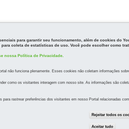
essenciais para garantir seu funcionamento, além de cookies do Y
 para coleta de estatísticas de uso. Você pode escolher como tra
e nossa Política de Privacidade.
rtal não funciona plenamente. Esses cookies não coletam informações sobre 
der como os visitantes interagem com nosso site. As informações são cole
MAPA DO SITE
DENUNCIE CORRUPÇÃO
para rastrear preferências dos visitantes em nosso Portal relacionadas com 
Rejeitar todos os co
UNTOS METROPOLITANOS DO PARANÁ - AMEP
Rua Jacy Loureiro de Campos, s/n - 1º Andar
-
80530-140
-
Curitiba
-
PR
M
Aceitar tudo
With