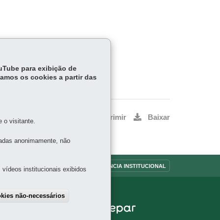
ouTube para exibição de
tamos os cookies a partir das
Voltar
Início
Imprimir
Baixar
o visitante.
tadas anonimamente, não
OUVIDORIA
TRANSPARÊNCIA INSTITUCIONAL
vídeos institucionais exibidos
okies não-necessários
APA
draw consent