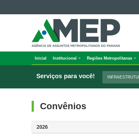
Ir para o conteúdo
AGÊNCIA
Ir para a navegação
DE
Ir para a busca
Mapa do site
ASSUNTOS
METROPOLITANOS
DO
PARANÁ
Inicial
Institucional
Regiões Metropolitanas
Navegação
principal
Serviços para você!
INFRAESTRUT
Convênios
2026