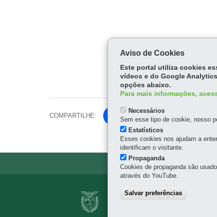
Aviso de Cookies
Este portal utiliza cookies 
vídeos e do Google Analytics
opções abaixo.
Para mais informações, acess
Necessários
COMPARTILHE:
Fa
Sem esse tipo de cookie, nosso po
ce
Estatísticos
Tw
Esses cookies nos ajudam a enten
bo
itt
identificam o visitante.
ok
er
Propaganda
Cookies de propaganda são usados 
através do YouTube.
Navegação
Salvar preferências
AGÊNCIA DE ASS
principal
Palácio das Araucárias - 