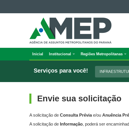
Ir para o conteúdo
AGÊNCIA
Ir para a navegação
DE
Ir para a busca
Mapa do site
ASSUNTOS
METROPOLITANOS
DO
PARANÁ
Inicial
Institucional
Regiões Metropolitanas
Navegação
principal
Serviços para você!
INFRAESTRUT
Envie sua solicitação
A solicitação de
Consulta Prévia
e/ou
Anuência Pr
A solicitação de
Informação
, poderá ser encaminhada