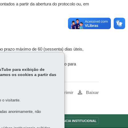
contados a partir da abertura do protocolo ou, em
.
 prazo máximo de 60 (sessenta) dias úteis,
ciamento Ambiental, o prazo máximo para
ouTube para exibição de
tamos os cookies a partir das
Voltar
Início
Imprimir
Baixar
o visitante.
tadas anonimamente, não
OUVIDORIA
TRANSPARÊNCIA INSTITUCIONAL