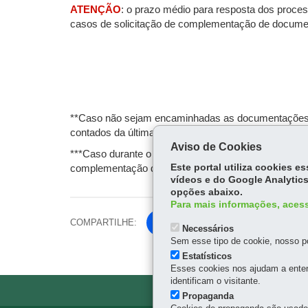
ATENÇÃO
: o prazo médio para resposta dos proce
casos de solicitação de complementação de document
**Caso não sejam encaminhadas as documentações mí
contados da última resposta da AMEP, o protocolo p
Aviso de Cookies
***Caso durante o pedido de Anuência Prévia seja e
Este portal utiliza cookies 
complementação da documentação poderá ser de 1 
vídeos e do Google Analytics
opções abaixo.
Para mais informações, acess
COMPARTILHE:
Fa
Necessários
ce
Sem esse tipo de cookie, nosso po
Tw
bo
Estatísticos
itt
Esses cookies nos ajudam a enten
ok
identificam o visitante.
er
Propaganda