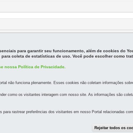
essenciais para garantir seu funcionamento, além de cookies do Y
 para coleta de estatísticas de uso. Você pode escolher como tra
e nossa Política de Privacidade.
rtal não funciona plenamente. Esses cookies não coletam informações sobre 
der como os visitantes interagem com nosso site. As informações são cole
MAPA DO SITE
DENUNCIE CORRUPÇÃO
para rastrear preferências dos visitantes em nosso Portal relacionadas com 
Rejeitar todos os co
UNTOS METROPOLITANOS DO PARANÁ - AMEP