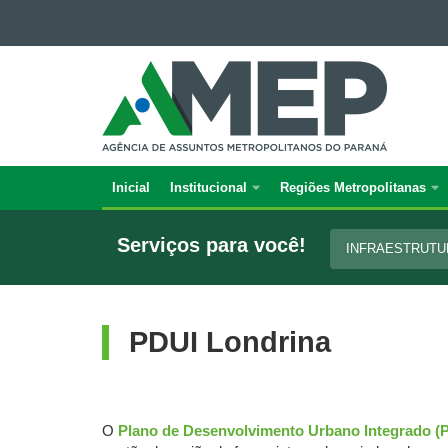
Ir para o conteúdo
AGÊNCIA
Ir para a navegação
DE
Ir para a busca
Mapa do site
ASSUNTOS
METROPOLITANOS
DO
PARANÁ
Inicial
Institucional
Regiões Metropolitanas
Navegação
principal
Serviços para você!
INFRAESTRUT
PDUI Londrina
O
Plano de Desenvolvimento Urbano Integrado (P