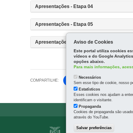
Apresentações - Etapa 04
Apresentações - Etapa 05
Apresentações - Etapa 06
Aviso de Cookies
Este portal utiliza cookies 
vídeos e do Google Analytics
opções abaixo.
Para mais informações, acess
Necessários
COMPARTILHE:
Fa
Sem esse tipo de cookie, nosso po
ce
Estatísticos
Tw
Esses cookies nos ajudam a enten
bo
itt
identificam o visitante.
ok
er
Propaganda
Cookies de propaganda são usados 
através do YouTube.
Navegação
Salvar preferências
AGÊNCIA DE ASS