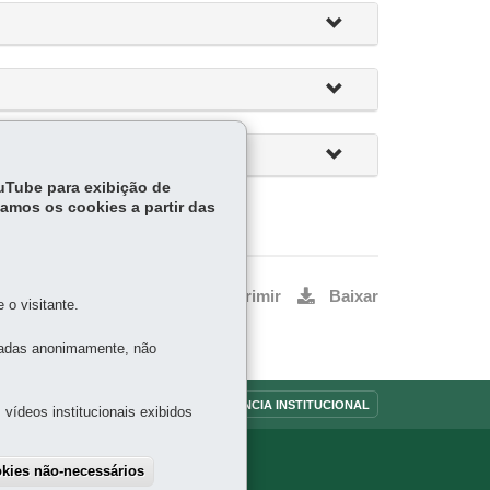
ouTube para exibição de
tamos os cookies a partir das
Voltar
Início
Imprimir
Baixar
o visitante.
tadas anonimamente, não
OUVIDORIA
TRANSPARÊNCIA INSTITUCIONAL
vídeos institucionais exibidos
okies não-necessários