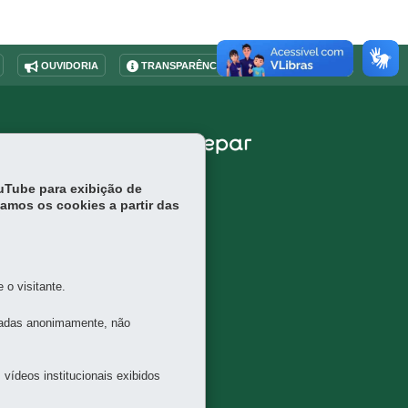
OUVIDORIA
TRANSPARÊNCIA INSTITUCIONAL
APA
ouTube para exibição de
tamos os cookies a partir das
o visitante.
tadas anonimamente, não
vídeos institucionais exibidos