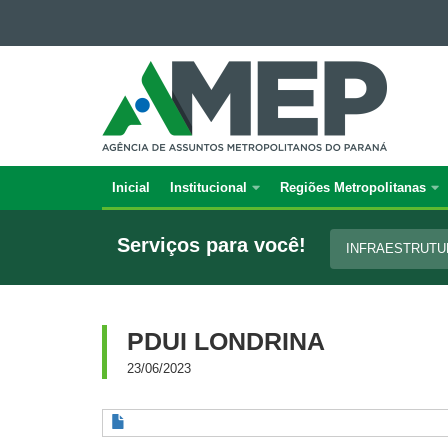
Ir para o conteúdo
AGÊNCIA
Ir para a navegação
DE
Ir para a busca
Mapa do site
ASSUNTOS
METROPOLITANOS
DO
PARANÁ
Inicial
Institucional
Regiões Metropolitanas
Navegação
principal
Serviços para você!
INFRAESTRUT
PDUI LONDRINA
23/06/2023