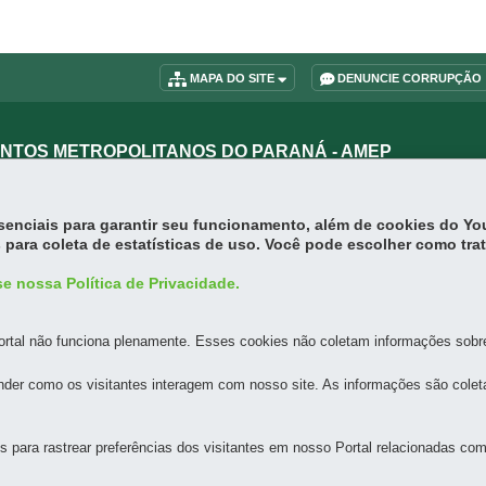
MAPA DO SITE
DENUNCIE CORRUPÇÃO
UNTOS METROPOLITANOS DO PARANÁ - AMEP
Rua Jacy Loureiro de Campos, s/n - 1º Andar
-
80530-140
-
Curitiba
-
PR
M
essenciais para garantir seu funcionamento, além de cookies do Y
 para coleta de estatísticas de uso. Você pode escolher como tra
e nossa Política de Privacidade.
rtal não funciona plenamente. Esses cookies não coletam informações sobre 
der como os visitantes interagem com nosso site. As informações são cole
para rastrear preferências dos visitantes em nosso Portal relacionadas com 