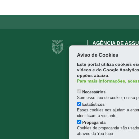
Navegação
AGÊNCIA DE ASS
principal
Palácio das Araucárias - 
Aviso de Cookies
41 3320-6900
Este portal utiliza cookies 
vídeos e do Google Analytics
opções abaixo.
Para mais informações, acess
Necessários
Sem esse tipo de cookie, nosso po
Estatísticos
Esses cookies nos ajudam a enten
identificam o visitante.
Propaganda
Cookies de propaganda são usados 
através do YouTube.