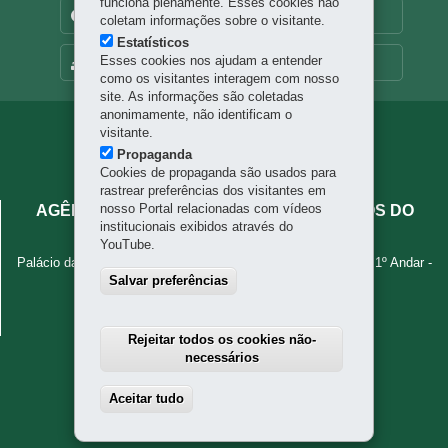
funciona plenamente. Esses cookies não
TRANSPARÊNCIA INSTITUCIONAL
coletam informações sobre o visitante.
Estatísticos
Esses cookies nos ajudam a entender
MAPA DO SITE
como os visitantes interagem com nosso
site. As informações são coletadas
anonimamente, não identificam o
Navegação
visitante.
Propaganda
principal
Cookies de propaganda são usados para
rastrear preferências dos visitantes em
nosso Portal relacionadas com vídeos
AGÊNCIA DE ASSUNTOS METROPOLITANOS DO
institucionais exibidos através do
PARANÁ - AMEP
YouTube.
Palácio das Araucárias - Rua Jacy Loureiro de Campos, s/n - 1º Andar
-
Salvar preferências
80530-140
-
Curitiba
-
PR
MAPA
41 3320-6900
Rejeitar todos os cookies não-
necessários
Aceitar tudo
Withdraw consent