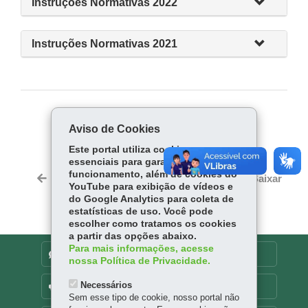
Instruções Normativas 2022
Instruções Normativas 2021
COMPARTILHE:
Aviso de Cookies
Fa
W
Este portal utiliza cookies
ce
ha
essenciais para garantir seu
Tw
funcionamento, além de cookies do
bo
ts
Voltar
Início
Imprimir
Baixar
itt
YouTube para exibição de vídeos e
ok
Ap
do Google Analytics para coleta de
er
p
estatísticas de uso. Você pode
escolher como tratamos os cookies
a partir das opções abaixo.
Para mais informações, acesse
DENUNCIE CORRUPÇÃO
nossa Política de Privacidade.
Necessários
OUVIDORIA
Sem esse tipo de cookie, nosso portal não