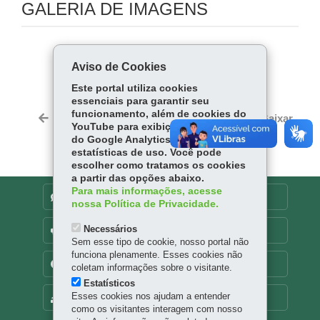
GALERIA DE IMAGENS
COMPARTILHE:
Aviso de Cookies
Fa
W
Este portal utiliza cookies
ce
ha
essenciais para garantir seu
Tw
funcionamento, além de cookies do
bo
ts
Voltar
Início
Imprimir
Baixar
itt
YouTube para exibição de vídeos e
ok
Ap
do Google Analytics para coleta de
er
p
estatísticas de uso. Você pode
escolher como tratamos os cookies
a partir das opções abaixo.
Para mais informações, acesse
DENUNCIE CORRUPÇÃO
nossa Política de Privacidade.
Necessários
OUVIDORIA
Sem esse tipo de cookie, nosso portal não
funciona plenamente. Esses cookies não
TRANSPARÊNCIA INSTITUCIONAL
coletam informações sobre o visitante.
Estatísticos
Esses cookies nos ajudam a entender
MAPA DO SITE
como os visitantes interagem com nosso