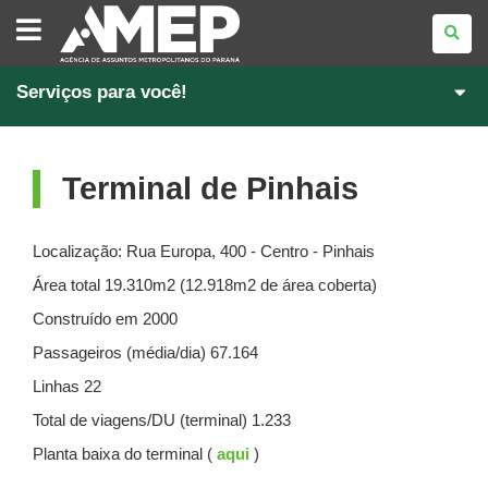
AGÊNCIA
DE
ASSUNTOS
METROPOLITANOS
DO
PARANÁ
Serviços para você!
Terminal de Pinhais
Localização: Rua Europa, 400 - Centro - Pinhais
Área total 19.310m2 (12.918m2 de área coberta)
Construído em 2000
Passageiros (média/dia) 67.164
Linhas 22
Total de viagens/DU (terminal) 1.233
Planta baixa do terminal (
aqui
)