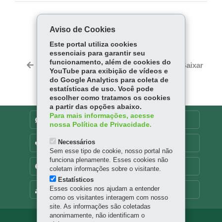
COMPARTILHE:
Aviso de Cookies
Fa
W
Este portal utiliza cookies
ce
ha
essenciais para garantir seu
Tw
funcionamento, além de cookies do
bo
ts
Voltar
Início
Imprimir
Baixar
itt
YouTube para exibição de vídeos e
ok
Ap
do Google Analytics para coleta de
er
p
estatísticas de uso. Você pode
escolher como tratamos os cookies
a partir das opções abaixo.
Para mais informações, acesse
DENUNCIE CORRUPÇÃO
nossa Política de Privacidade.
Necessários
OUVIDORIA
Sem esse tipo de cookie, nosso portal não
funciona plenamente. Esses cookies não
TRANSPARÊNCIA INSTITUCIONAL
coletam informações sobre o visitante.
Estatísticos
Esses cookies nos ajudam a entender
MAPA DO SITE
como os visitantes interagem com nosso
site. As informações são coletadas
anonimamente, não identificam o