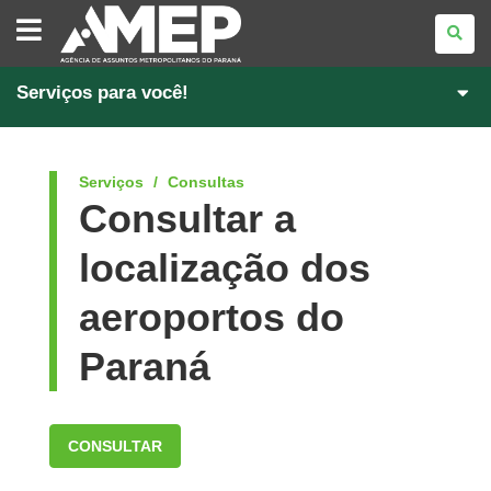
AGÊNCIA
DE
ASSUNTOS
METROPOLITANOS
DO
PARANÁ
Serviços para você!
Serviços
Consultas
Consultar a
localização dos
aeroportos do
Paraná
CONSULTAR