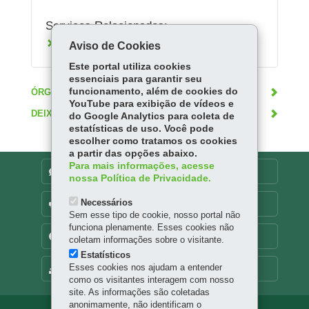
Serviços Relacionados:
Consultar a malha rodoviária do Paraná
Aviso de Cookies
Este portal utiliza cookies
essenciais para garantir seu
funcionamento, além de cookies do
ÓRGÃO RESPONSÁVEL
YouTube para exibição de vídeos e
DEIXE SUA OPINIÃO
do Google Analytics para coleta de
estatísticas de uso. Você pode
escolher como tratamos os cookies
a partir das opções abaixo.
Para mais informações, acesse
DENUNCIE CORRUPÇÃO
nossa Política de Privacidade.
Necessários
OUVIDORIA
Sem esse tipo de cookie, nosso portal não
funciona plenamente. Esses cookies não
TRANSPARÊNCIA INSTITUCIONAL
coletam informações sobre o visitante.
Estatísticos
Esses cookies nos ajudam a entender
MAPA DO SITE
como os visitantes interagem com nosso
site. As informações são coletadas
anonimamente, não identificam o