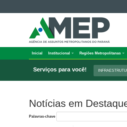
Ir para o conteúdo
AGÊNCIA
Ir para a navegação
DE
Ir para a busca
Mapa do site
ASSUNTOS
METROPOLITANOS
DO
PARANÁ
Inicial
Institucional
Regiões Metropolitanas
Navegação
principal
Serviços para você!
INFRAESTRUT
Notícias em Destaqu
Palavras-chave