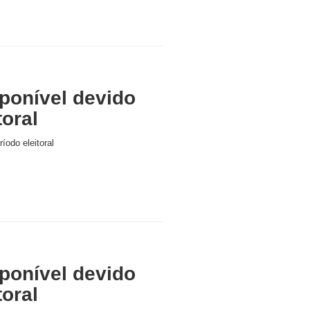
ponível devido
toral
íodo eleitoral
ponível devido
toral