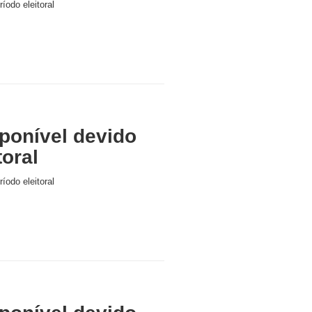
íodo eleitoral
ponível devido
toral
íodo eleitoral