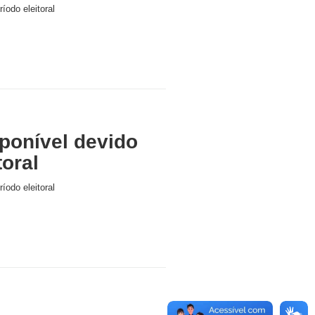
íodo eleitoral
ponível devido
toral
íodo eleitoral