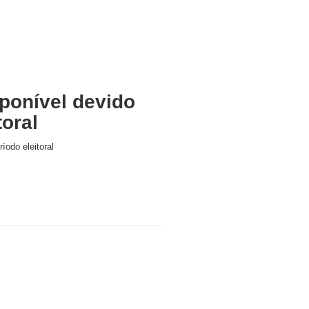
ponível devido
toral
íodo eleitoral