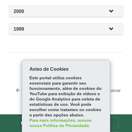
2000
1999
COMPARTILHE:
Aviso de Cookies
Fa
W
Este portal utiliza cookies
ce
ha
essenciais para garantir seu
Tw
funcionamento, além de cookies do
bo
ts
Voltar
Início
Imprimir
Baixar
itt
YouTube para exibição de vídeos e
ok
Ap
do Google Analytics para coleta de
er
p
estatísticas de uso. Você pode
escolher como tratamos os cookies
a partir das opções abaixo.
Para mais informações, acesse
DENUNCIE CORRUPÇÃO
nossa Política de Privacidade.