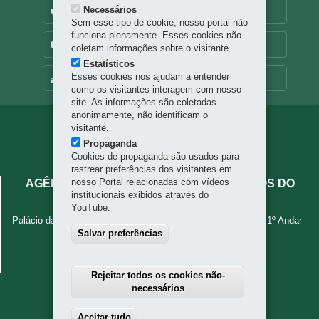
Necessários
OUVIDORIA
Sem esse tipo de cookie, nosso portal não
funciona plenamente. Esses cookies não
TRANSPARÊNCIA INSTITUCIONAL
coletam informações sobre o visitante.
Estatísticos
Esses cookies nos ajudam a entender
MAPA DO SITE
como os visitantes interagem com nosso
site. As informações são coletadas
anonimamente, não identificam o
Navegação
visitante.
Propaganda
principal
Cookies de propaganda são usados para
rastrear preferências dos visitantes em
nosso Portal relacionadas com vídeos
AGÊNCIA DE ASSUNTOS METROPOLITANOS DO
institucionais exibidos através do
PARANÁ - AMEP
YouTube.
Palácio das Araucárias - Rua Jacy Loureiro de Campos, s/n - 1º Andar
-
Salvar preferências
80530-140
-
Curitiba
-
PR
MAPA
41 3320-6900
Rejeitar todos os cookies não-
necessários
Aceitar tudo
Withdraw consent