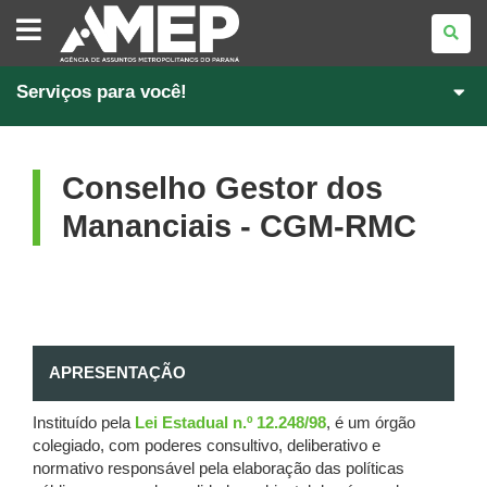
AGÊNCIA
DE
ASSUNTOS
METROPOLITANOS
DO
PARANÁ
Serviços para você!
Conselho Gestor dos
Mananciais - CGM-RMC
APRESENTAÇÃO
Instituído pela
Lei Estadual n.º 12.248/98
, é um órgão
colegiado, com poderes consultivo, deliberativo e
normativo responsável pela elaboração das políticas